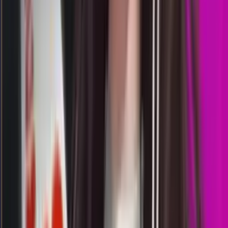
MM
1839
michigan midday
Jumat, 07 Agu
Buka
00.05
23.45
3
5
1
0
MU
1791