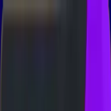
Whatsapp
Telegram
BUKTI WD
SPORTSBOOK 5%
BONUS ROLLINGAN
VENT TANGKAP SCATTER
#3 BONUS