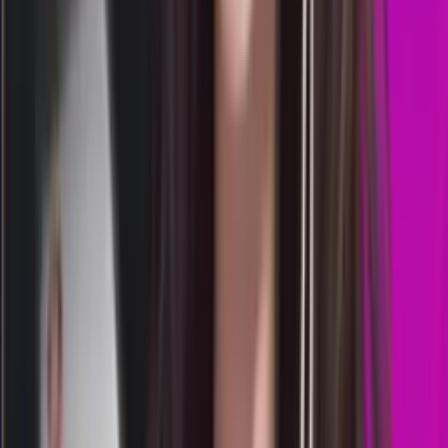
3
9
4
1
TD
1578
tennessee day
Jumat, 07 Agu
Buka
00.30
00.00
7
3
3
1