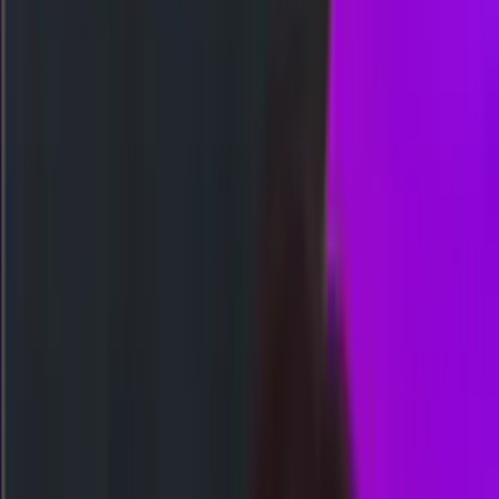
Kamis, 06 Agu
Buka
23.00
22.45
3
6
3
4
MP
2624
malibucitypools
Kamis, 06 Agu
Buka