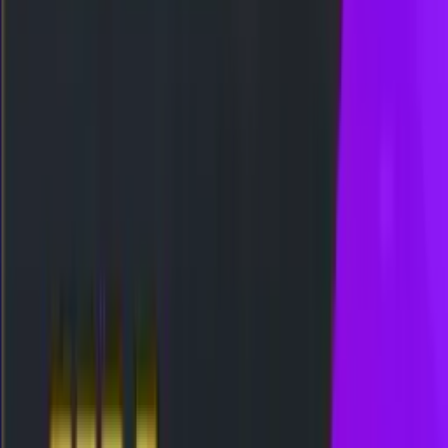
Bonus New Member 50%
BONUS AJAK
NGAN LIVE CASINO 0.7%
#4
SIT 10.000
#3 CASHBACK SLOT
10% DEPOSIT HARIAN
#2 BONUS NEW
VENT PARLAY 3 & 4 TEAM
SPORTSBOOK 5%
BONUS ROLLINGAN
VENT TANGKAP SCATTER
#3 BONUS
Bonus New Member 50%
BONUS AJAK
NGAN LIVE CASINO 0.7%
#4
SIT 10.000
#3 CASHBACK SLOT
10% DEPOSIT HARIAN
#2 BONUS NEW
VENT PARLAY 3 & 4 TEAM
Daftar
Login
Daftar