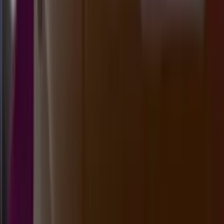
18.50
5
4
8
9
MS
1791
morocco quatro 18:00 wib
Kamis, 06 Agu
Buka
18.00
17.50
7