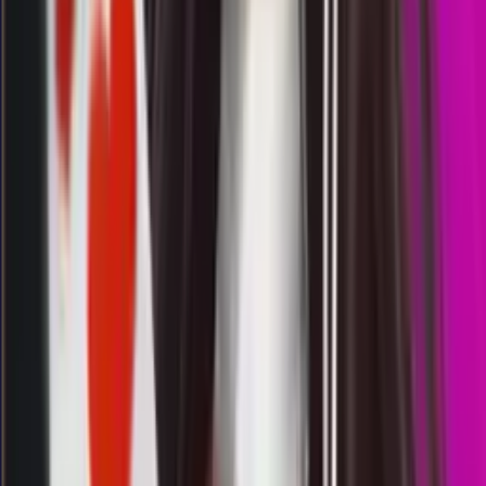
morocco quatro 00:00 wib
Jumat, 07 Agu
Buka
00.05
23.45
1
1
8
5
NJ
2618
new jersey midday
Jumat, 07 Agu
Buka