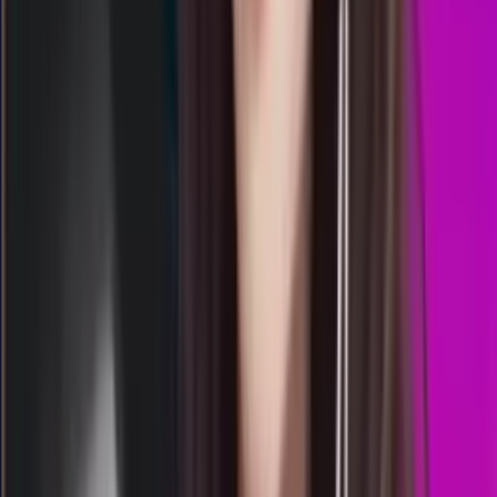
00.10
5
9
8
9
ID
1839
indiana day
Jumat, 07 Agu
Buka
00.20
00.10