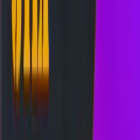
Togel
Lainnya
Lihat ColokNet
Event Lomba
Akses WAP
HK
2626
hongkongpools