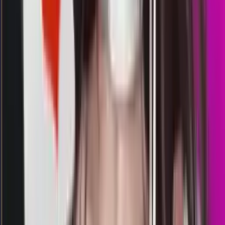
01.00
00.45
5
2
8
6
WM
2627
washington dc midday
Minggu, 09 Agu
Buka
00.55