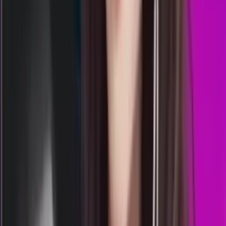
03.45
5
8
4
3
MO
1796
morocco quatro 03:00 wib
Minggu, 09 Agu
Buka
03.00
02.50