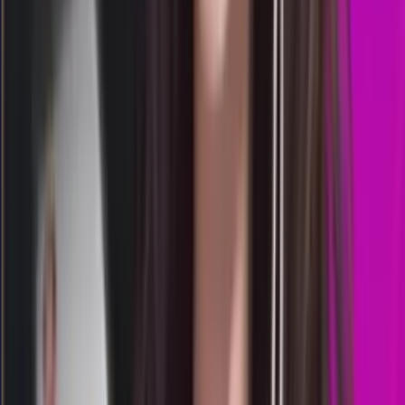
1
8
8
3
OR
2627
oregon 03.00 wib
Minggu, 09 Agu
Buka
03.00
02.45
4
7
6
6