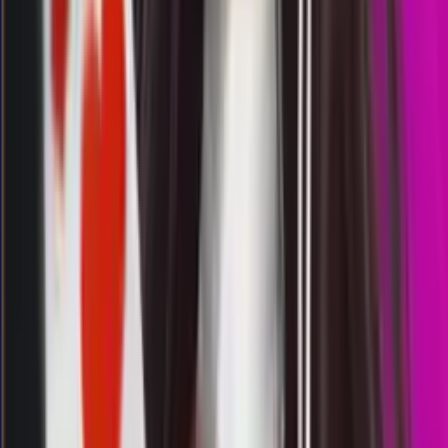
xiamen lottery
Minggu, 09 Agu
Buka
02.00
01.50
7
6
0
5
AD
1580
arkansas day
Minggu, 09 Agu
Buka