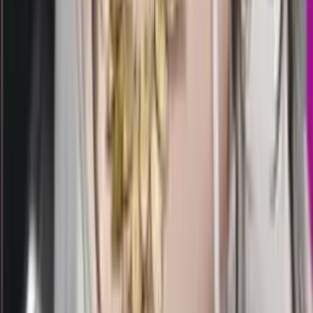
2252
texas day
Minggu, 09 Agu
Buka
00.30
00.15
9
2
7
6
KM
2627
kentucky midday