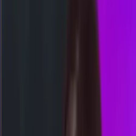
17.45
17.30
5
1
0
2
MP
2626
malibucitypools
Sabtu, 08 Agu
Buka
00.00