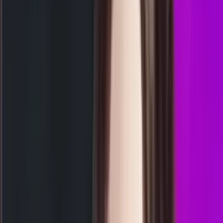
SD
2627
sydneypools
Minggu, 09 Agu
Buka
14.00
13.30
8
0
8
2
BE
2627