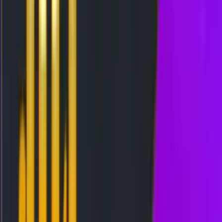
Togel
Slot
Kasino
Olahraga
Arcade
Poker
Tembak Ikan
Sabung Ayam