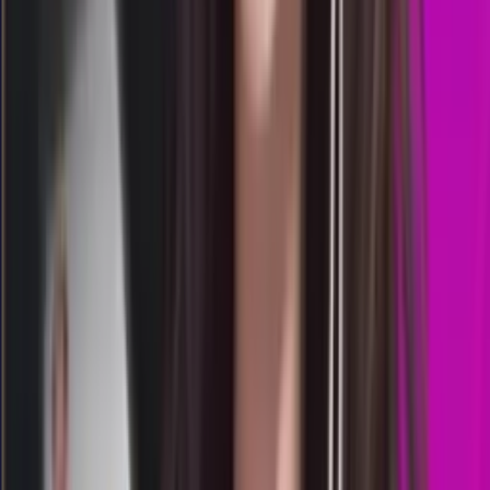
1
7
2
5
TN
2252
texas night
Minggu, 09 Agu
Buka
10.15
09.55
9
8
5
0