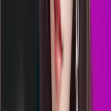
Minggu, 09 Agu
Buka
11.15
11.00
0
0
9
6
SZ
2627
shenzhen lottery
Minggu, 09 Agu
Buka
11.00