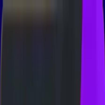
Whatsapp
Telegram
BUKTI WD
HBACK SPORTSBOOK 5%
BONUS ROLLINGAN
 SLOT
EVENT TANGKAP SCATTER
#3 BONUS