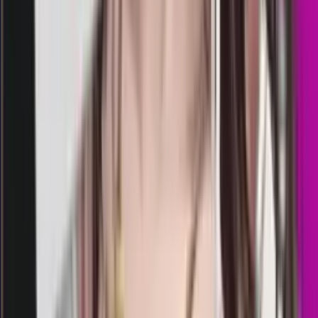
09.40
7
1
3
6
OG
2627
oregon 09.00 wib
Minggu, 09 Agu
Buka
09.00
08.45
1