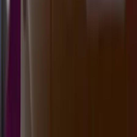
05.45
4
5
0
2
SF
2627
santafe lottery
Minggu, 09 Agu
Buka
06.00
05.50
9