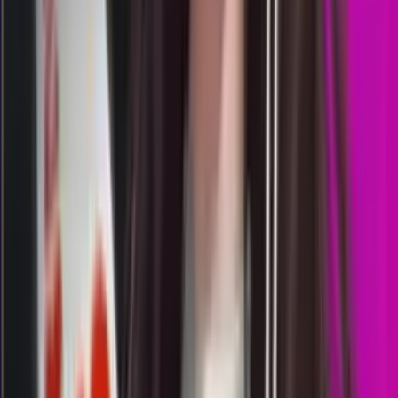
KC
2627
kentucky evening
Minggu, 09 Agu
Buka
10.00
09.45
8
3
6
5
IE
1841