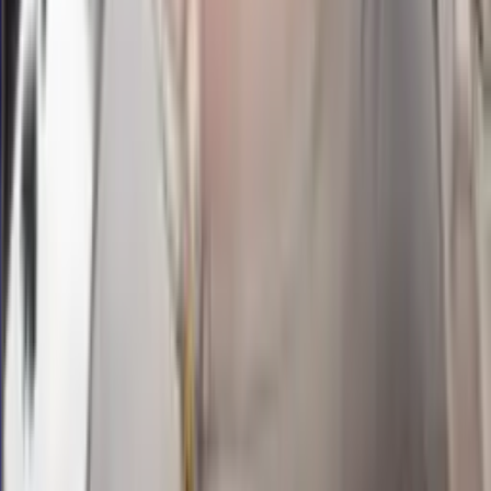
08.00
07.45
4
8
0
1
AE
1841
arkansas evening
Minggu, 09 Agu
Buka
07.00
06.45