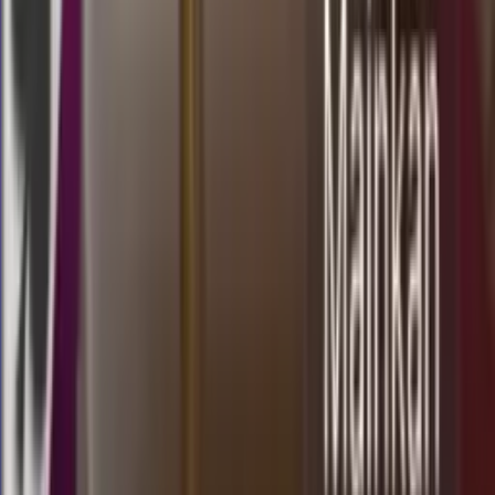
1840
tennessee evening
Sabtu, 08 Agu
Buka
06.30
06.00
4
4
9
6
TE
2251
texas evening
Sabtu, 08 Agu