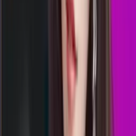
Sabtu, 08 Agu
Buka
11.15
11.00
4
2
1
7
SZ
2626
shenzhen lottery
Sabtu, 08 Agu
Buka
11.00