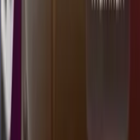
Buka
06.00
05.45
0
0
4
9
OE
2626
oregon 06.00 wib
Sabtu, 08 Agu
Buka
06.00