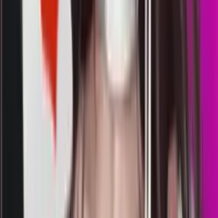
10.00
09.50
4
4
0
2
NW
2619
new jersey evening
Sabtu, 08 Agu
Buka
10.00