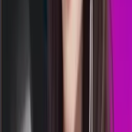
10.50
7
9
9
1
NE
1840
north carolina evening
Sabtu, 08 Agu
Buka
10.22
10.10