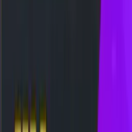
TED
#3 Bonus New Member 50%
BONUS AJAK
#5 ROLINGAN LIVE CASINO 0.7%
#4
CK DEPOSIT 10.000
#3 CASHBACK SLOT
BONUS 10% DEPOSIT HARIAN
#2 BONUS NEW
 100%
EVENT PARLAY 3 & 4 TEAM
HBACK SPORTSBOOK 5%
BONUS ROLLINGAN
 SLOT
EVENT TANGKAP SCATTER
#3 BONUS
TED
#3 Bonus New Member 50%
BONUS AJAK
#5 ROLINGAN LIVE CASINO 0.7%
#4
CK DEPOSIT 10.000
#3 CASHBACK SLOT
BONUS 10% DEPOSIT HARIAN
#2 BONUS NEW
 100%
EVENT PARLAY 3 & 4 TEAM
Daftar
Login
Daftar