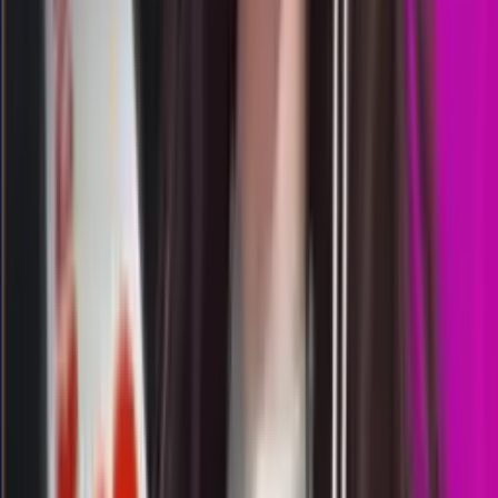
BE
2626
bulls eye
Sabtu, 08 Agu
Buka
13.15
12.45
6
2
9
9
TU
1827