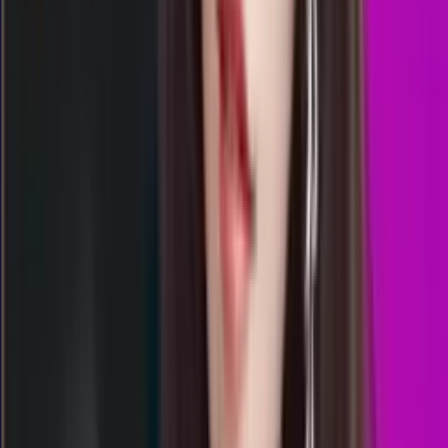
Sabtu, 08 Agu
Buka
15.00
14.45
1
6
3
6
WN
2626
winchester lottery
Sabtu, 08 Agu
Buka
14.00