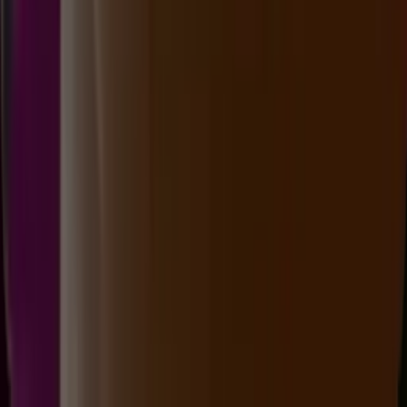
4
0
5
FE
1840
florida evening
Sabtu, 08 Agu
Buka
08.45
08.30
7
7
6
6