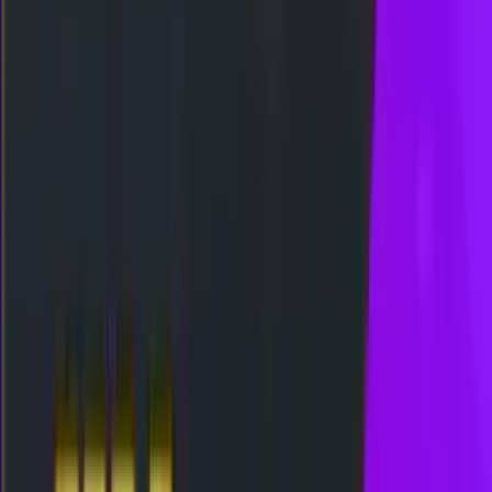
TED
#3 Bonus New Member 50%
BONUS AJAK
#5 ROLINGAN LIVE CASINO 0.7%
#4
CK DEPOSIT 10.000
#3 CASHBACK SLOT
BONUS 10% DEPOSIT HARIAN
#2 BONUS NEW
R 100%
EVENT PARLAY 3 & 4 TEAM
HBACK SPORTSBOOK 5%
BONUS ROLLINGAN
 SLOT
EVENT TANGKAP SCATTER
#3 BONUS
TED
#3 Bonus New Member 50%
BONUS AJAK
#5 ROLINGAN LIVE CASINO 0.7%
#4
CK DEPOSIT 10.000
#3 CASHBACK SLOT
BONUS 10% DEPOSIT HARIAN
#2 BONUS NEW
R 100%
EVENT PARLAY 3 & 4 TEAM
Daftar
Login
Daftar