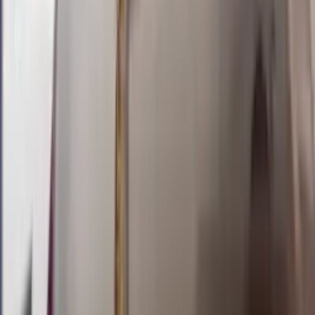
8
3
4
5
IE
1840
indiana evening
Sabtu, 08 Agu
Buka
09.50
09.40
7
6
8