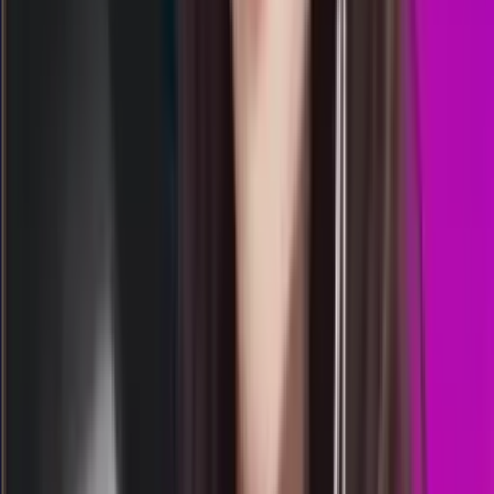
13.50
5
8
3
9
SDL
661
sydney lotto
Sabtu, 08 Agu
Buka
14.00
13.30