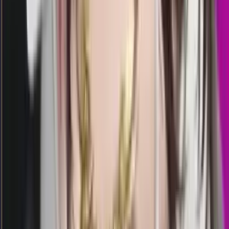
0
4
4
CM
2626
magnum cambodia
Sabtu, 08 Agu
Buka
12.00
11.00
7
6
3
5
SP