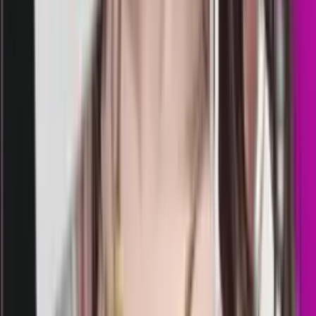
11.45
3
7
8
7
RM
2626
rome lottery
Sabtu, 08 Agu
Buka
12.00
11.50
2