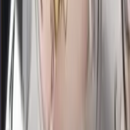
Sabtu, 08 Agu
Buka
11.00
10.50
7
9
9
1
NE
1840
north carolina evening
Sabtu, 08 Agu
Buka