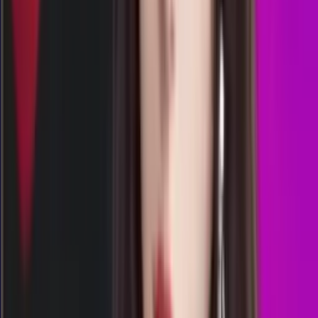
1069
shanghai pools sore
Sabtu, 08 Agu
Buka
15.15
15.00
9
8
4
4
LV
2626
liverpool lottery