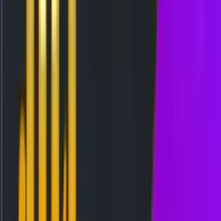
Togel
Slot
Kasino
Olahraga
Arcade
Poker
Tembak Ikan
Sabung Ayam