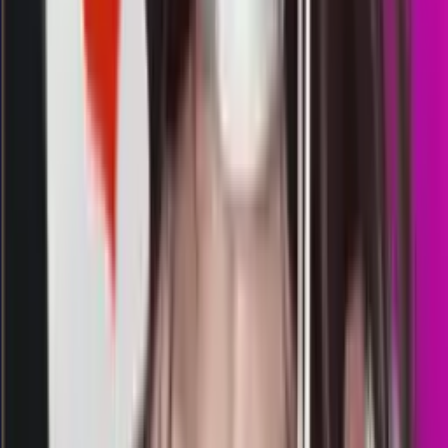
02.05
01.50
6
9
3
6
XM
2626
xiamen lottery
Sabtu, 08 Agu
Buka
02.00