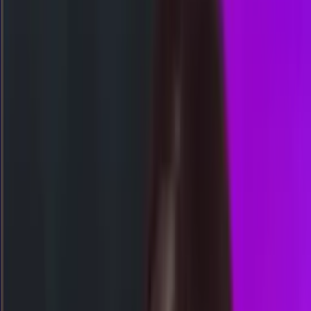
17.45
17.30
7
9
0
7
MP
2625
malibucitypools
Jumat, 07 Agu
Buka
00.00