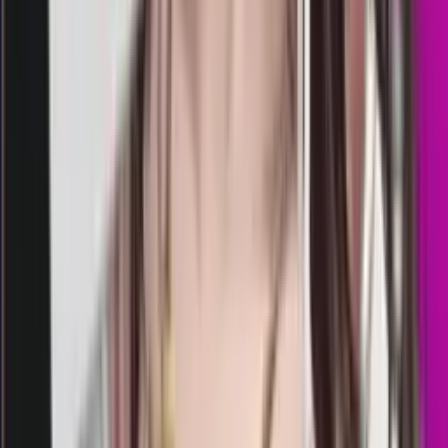
01.50
5
1
3
4
AD
1579
arkansas day
Sabtu, 08 Agu
Buka
01.00
00.45
4