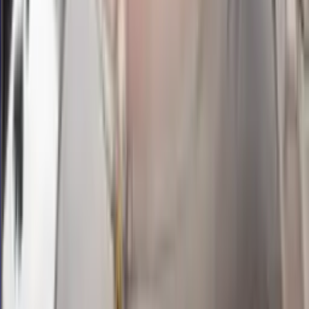
00.30
00.15
0
2
1
8
KM
2626
kentucky midday
Sabtu, 08 Agu
Buka
00.21
00.10